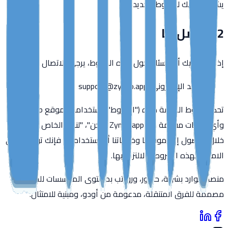
يشكل قبولك للشروط الجديدة.
12. اتصل بنا
إذا كان لديك أي أسئلة حول هذه الشروط، يرجى الاتصال بنا:
البريد الإلكتروني:
support@zynko.app
تحكم شروط الخدمة هذه ("الشروط") استخدامك لموقع zynko.app
وأي خدمات مقدمة من Zynko.app ("نحن"، "لنا"، "الخاص بنا"). من
خلال الوصول إلى موقعنا وخدماتنا أو استخدامها، فإنك توافق على
الامتثال لهذه الشروط والالتزام بها.
منصة موارد بشرية، حضور، ورواتب بمستوى المؤسسات للخليج.
مصممة للفرق المتنقلة، مدعومة من أودو، ومبنية للامتثال.