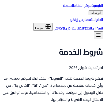
الرئيسية
مركز الذكاء
المنصة
الوحدات
الحلول
الأسعار
عن زينكو
تسجيل الدخول
اطلب عرض توضيحي
English
شروط الخدمة
آخر تحديث: فبراير 2026
تحكم شروط الخدمة هذه ("الشروط") استخدامك لموقع zynko.app
وأي خدمات مقدمة من Zynko.app ("نحن"، "لنا"، "الخاص بنا"). من
خلال الوصول إلى موقعنا وخدماتنا أو استخدامها، فإنك توافق على
الامتثال لهذه الشروط والالتزام بها.